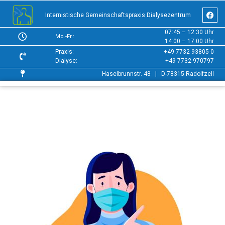
Internistische Gemeinschaftspraxis Dialysezentrum
07:45 – 12:30 Uhr
Mo.-Fr.:
14:00 – 17:00 Uhr
Praxis:
+49 7732 93805-0
Dialyse:
+49 7732 970797
Haselbrunnstr. 48 | D-78315 Radolfzell