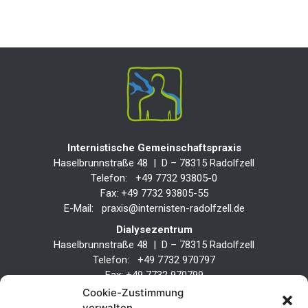
Internistische Gemeinschaftspraxis
Haselbrunnstraße 48 | D – 78315 Radolfzell
Telefon:
+49 7732 93805-0
Fax:
+49 7732 93805-55
E-Mail:
praxis@internisten-radolfzell.de
Dialysezentrum
Haselbrunnstraße 48 | D – 78315 Radolfzell
Telefon:
+49 7732 970797
Fax:
+49 7732 970799
E-Mail:
info@dialyse-radolfzell.de
Cookie-Zustimmung
verwalten